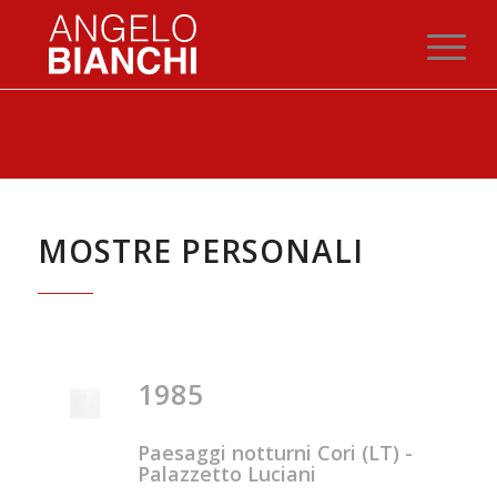
MOSTRE PERSONALI
1985
Paesaggi notturni Cori (LT) -
Palazzetto Luciani